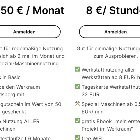
,50 € / Monat
8 €/ Stund
Plus
Flex
Anmelden
Anmelden
t für regelmäßige Nutzung.
Gut für einmalige Nutzung
sich ab 2 mal im Monat und
zum Ausprobieren.
pezial-Maschinennutzung.
Werkstattnutzung aller
s in Basic
Werkstätten ab 8 EUR/ h
ze den Werkraum
Tageskarte Werkstattnu
dsberg mit
32 EUR
sgutschein im Wert von 50
Spezial Maschinen ab 0,
 geschenkt
EUR/ min
ie Nutzung ALLER
gratis Ebook "mein erst
chinen
Projekt im Werkraum"
destlaufzeit 6 Monate,
free WIFI