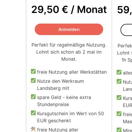
29,50 € / Monat
59
Basic
Anmelden
Perfekt für regelmäßige Nutzung.
Perfek
Lohnt sich schon ab 2 mal im
Lohnt 
Monat.
1h S
freie Nutzung aller Werkstätten
alle
Nutze den Werkraum
Nut
Landsberg mit
Lan
spare Geld - keine extra
Kur
Stundenpreise
EUR
Kursgutschein im Wert von 50
fre
EUR geschenkt
Mas
freie Nutzung aller
Min