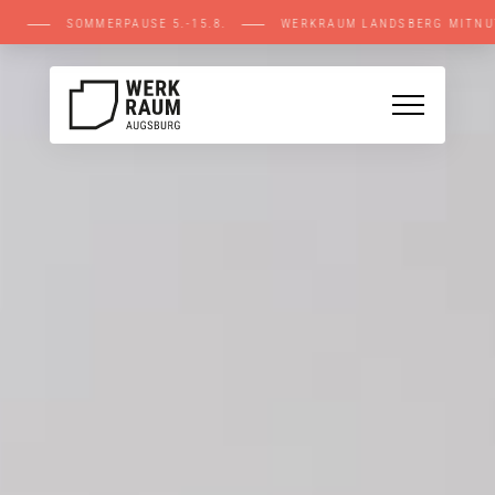
ELLEN ⸺ SOMMERPAUSE 5.-15.8. ⸺ WERKRAUM