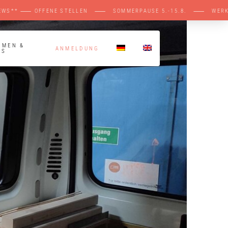
EWS** ⸺ OFFENE STELLEN ⸺ SOMMERPAUSE 5.
HMEN &
ANMELDUNG
MS