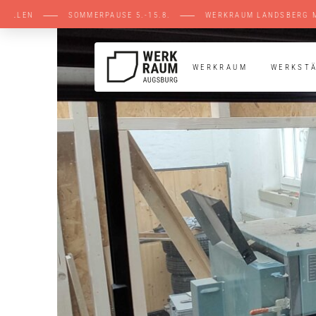
NE STELLEN ⸺ SOMMERPAUSE 5.-15.8. ⸺ WE
WERKRAUM
WERKST