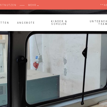
RKRAUM LANDSBERG MITNUTZEN ⸺ MEHR→ **N
KINDER &
UNTERNE
ÄTTEN
ANGEBOTE
SCHULEN
TEA